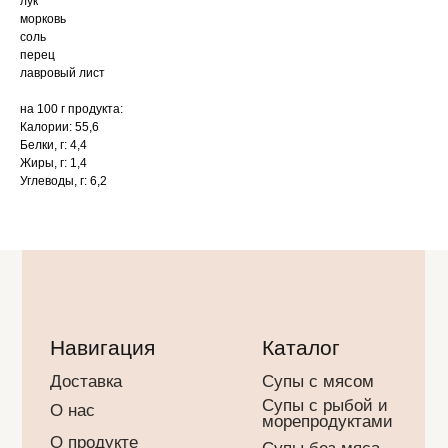
лук
Доставка
Супы с мясом
морковь
Супы с рыбой и
соль
О нас
морепродуктами
перец
О продукте
Супы без мяса
лавровый лист
Подарочные
Полезные
сертификаты
бульоны
Сотрудничество
на 100 г продукта:
Детское меню
Калории: 55,6
Контакты
Вторые блюда
Белки, г: 4,4
Жиры, г: 1,4
Углеводы, г: 6,2
Контакты
+7 952 374 67
Готовые замороженные
54
супы и вторые блюда
hello@ledsoup.ru
ИП Иванов Алексей
Юрьевич
ОГРНИП
323784700059536
*Instagram, продукт компании Meta, которая
признана экстремистской организацией в
России