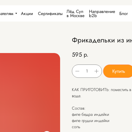
Лёд Суп
Направление
С
Акции
Сертификаты
Блог
Контакты
в Москве
b2b
Фрикадельки из и
595
р.
Купить
КАК ПРИГОТОВИТЬ: поместить в к
воде.
Состав:
филе бедра индейки
филе грудки индейки
соль