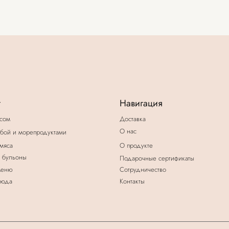
Навигация
Кон
+7
Доставка
О нас
репродуктами
hel
О продукте
Подарочные сертификаты
Сотрудничество
Контакты
*Instagram, продукт компании Meta, которая признана
Полит
экстремистской организацией в России
Согла
Дизайн и разработка сайта К.Ковширко
П
убли