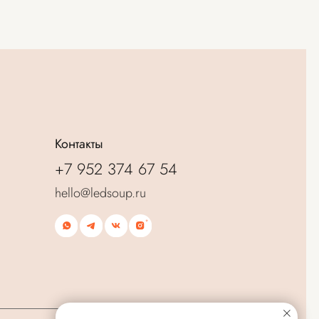
такты
 952 374 67 54
lo@ledsoup.ru
ика конфиденциальности
сие на обработку ПД
чная оферта