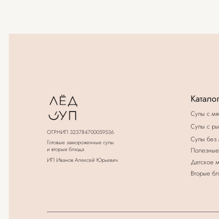
Каталог
Супы с мясом
Супы с рыбой и мо
ОГРНИП 323784700059536
Супы без мяса
Готовые замороженные супы
и вторые блюда
Полезные бульоны
ИП Иванов Алексей Юрьевич
Детское меню
Вторые блюда
(с) 2019 - 2026